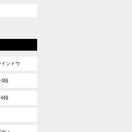
ウインドウ
3段
6段
ボディ