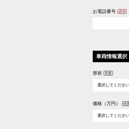
お電話番号
必須
車両情報選択
形状
任意
価格（万円）
任