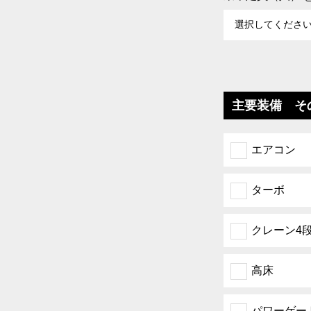
主要装備 そ
エアコン
ターボ
クレーン4
高床
パワーゲー