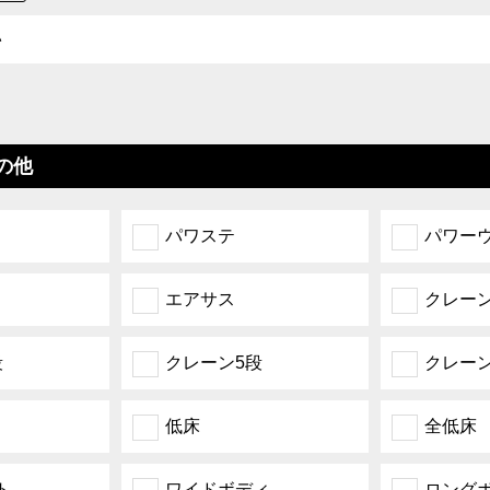
の他
パワステ
パワー
エアサス
クレーン
段
クレーン5段
クレーン
低床
全低床
ト
ワイドボディ
ロング