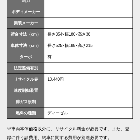
馬力
ボディメーカー
架装メーカー
荷台寸法（cm）
長さ354×幅180×高さ38
車体寸法（cm）
長さ525×幅189×高さ215
ターボ
有
法定整備有別
リサイクル券
10,440円
速度制御装置
排ガス規制
燃料の種類
ディーゼル
※車両本体価格以外に、リサイクル料金が必要です。また、登
録に伴う諸費用、納車に関する費用が別途必要です。