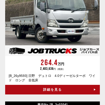
264.4
万円
2,403,636
円（税抜）
[B_26y9593] 日野 デュトロ 4.0ディーゼルターボ ワイ
ド ロング 全低床
詳細を見る
商品No.[B_3y0204]