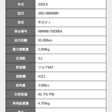
年式
2020.6
型式
2RG-NMR88R
形状
平ボディ
車台番号
NMR88-7003954
走行距離
55,000km
最大積載量
2,000kg
定員数
3人
変速機
フロア6AT
原動機
4JZ1
排気量
3,000cc
主要装備
AC PS PW
車両総重量
4,755kg