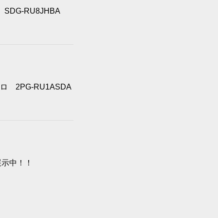
SDG-RU8JHBA
2PG-RU1ASDA
展示中！！